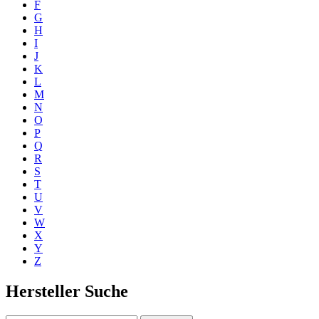
F
G
H
I
J
K
L
M
N
O
P
Q
R
S
T
U
V
W
X
Y
Z
Hersteller Suche