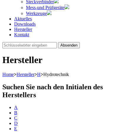
Steckverbinder
Mess-und Prüfgeräte
Werkzeuge
Aktuelles
Downloads
Hersteller
Kontakt
Absenden
Hersteller
Home
>
Hersteller
>
H
>
Hydrotechnik
Suchen Sie nach den Initialen des
Herstellers
A
B
C
D
E