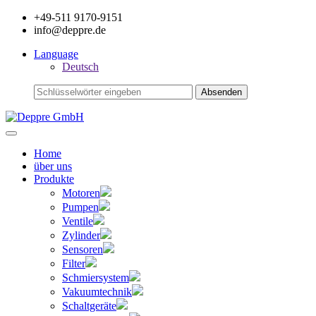
+49-511 9170-9151
info@deppre.de
Language
Deutsch
Home
über uns
Produkte
Motoren
Pumpen
Ventile
Zylinder
Sensoren
Filter
Schmiersystem
Vakuumtechnik
Schaltgeräte