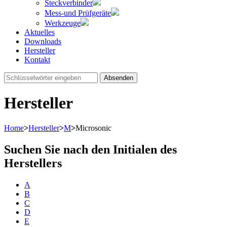
Steckverbinder
Mess-und Prüfgeräte
Werkzeuge
Aktuelles
Downloads
Hersteller
Kontakt
Absenden
Hersteller
Home
>
Hersteller
>
M
>
Microsonic
Suchen Sie nach den Initialen des
Herstellers
A
B
C
D
E