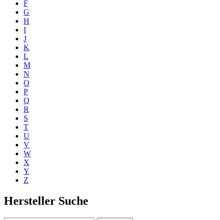
F
G
H
I
J
K
L
M
N
O
P
Q
R
S
T
U
V
W
X
Y
Z
Hersteller Suche