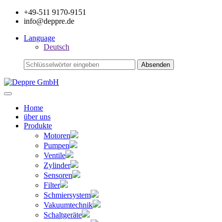
+49-511 9170-9151
info@deppre.de
Language
Deutsch
Home
über uns
Produkte
Motoren
Pumpen
Ventile
Zylinder
Sensoren
Filter
Schmiersystem
Vakuumtechnik
Schaltgeräte