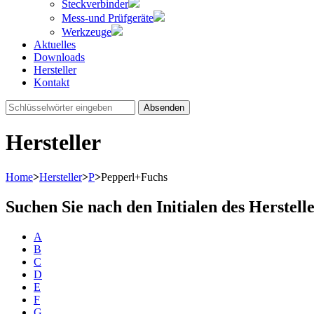
Steckverbinder
Mess-und Prüfgeräte
Werkzeuge
Aktuelles
Downloads
Hersteller
Kontakt
Absenden
Hersteller
Home
>
Hersteller
>
P
>
Pepperl+Fuchs
Suchen Sie nach den Initialen des Herstell
A
B
C
D
E
F
G