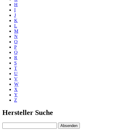
H
I
J
K
L
M
N
O
P
Q
R
S
T
U
V
W
X
Y
Z
Hersteller Suche