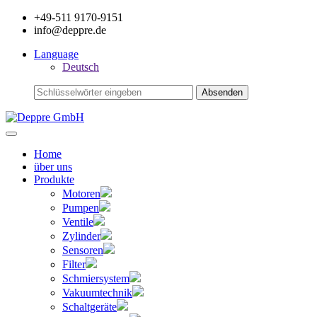
+49-511 9170-9151
info@deppre.de
Language
Deutsch
Home
über uns
Produkte
Motoren
Pumpen
Ventile
Zylinder
Sensoren
Filter
Schmiersystem
Vakuumtechnik
Schaltgeräte