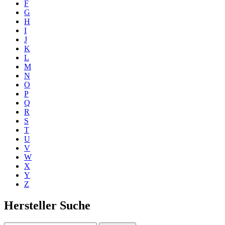
F
G
H
I
J
K
L
M
N
O
P
Q
R
S
T
U
V
W
X
Y
Z
Hersteller Suche