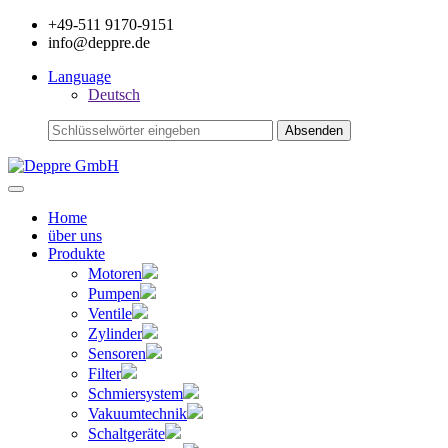
+49-511 9170-9151
info@deppre.de
Language
Deutsch
Home
über uns
Produkte
Motoren
Pumpen
Ventile
Zylinder
Sensoren
Filter
Schmiersystem
Vakuumtechnik
Schaltgeräte