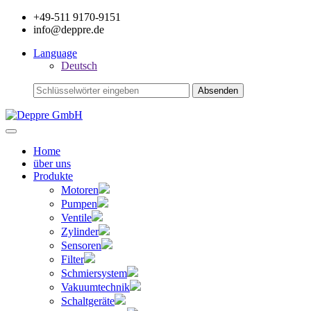
+49-511 9170-9151
info@deppre.de
Language
Deutsch
Home
über uns
Produkte
Motoren
Pumpen
Ventile
Zylinder
Sensoren
Filter
Schmiersystem
Vakuumtechnik
Schaltgeräte