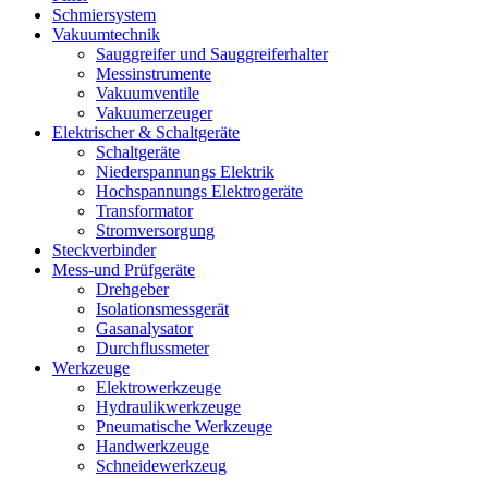
Schmiersystem
Vakuumtechnik
Sauggreifer und Sauggreiferhalter
Messinstrumente
Vakuumventile
Vakuumerzeuger
Elektrischer & Schaltgeräte
Schaltgeräte
Niederspannungs Elektrik
Hochspannungs Elektrogeräte
Transformator
Stromversorgung
Steckverbinder
Mess-und Prüfgeräte
Drehgeber
Isolationsmessgerät
Gasanalysator
Durchflussmeter
Werkzeuge
Elektrowerkzeuge
Hydraulikwerkzeuge
Pneumatische Werkzeuge
Handwerkzeuge
Schneidewerkzeug