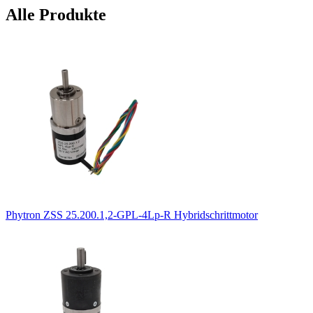
Alle Produkte
Phytron ZSS 25.200.1,2-GPL-4Lp-R Hybridschrittmotor