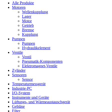
Alle Produkte
Motoren
Wellenkupplung
Lager
Motor
Getrieb
Bremse
Kupplung
Pumpen
Pumpen
Hydraulikelement
Ventile
Ventil
Pneumatik-Komponenten
Elektromagnet-Ventile
Zylinder
Sensoren
Sensor
Temperaturmessgerät
Industrie-PC
I/O-System
Instrumente und Geräte
Lüftungs- und Wärmeaustauschgerät
Gebläse
Filter