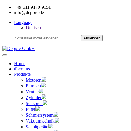
+49-511 9170-9151
info@deppre.de
Language
Deutsch
Home
über uns
Produkte
Motoren
Pumpen
Ventile
Zylinder
Sensoren
Filter
Schmiersystem
Vakuumtechnik
Schaltgeräte