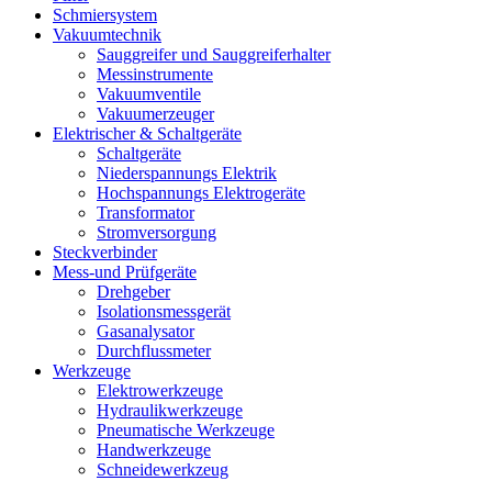
Schmiersystem
Vakuumtechnik
Sauggreifer und Sauggreiferhalter
Messinstrumente
Vakuumventile
Vakuumerzeuger
Elektrischer & Schaltgeräte
Schaltgeräte
Niederspannungs Elektrik
Hochspannungs Elektrogeräte
Transformator
Stromversorgung
Steckverbinder
Mess-und Prüfgeräte
Drehgeber
Isolationsmessgerät
Gasanalysator
Durchflussmeter
Werkzeuge
Elektrowerkzeuge
Hydraulikwerkzeuge
Pneumatische Werkzeuge
Handwerkzeuge
Schneidewerkzeug