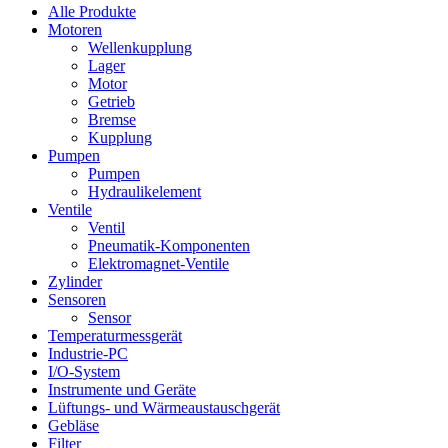
Alle Produkte
Motoren
Wellenkupplung
Lager
Motor
Getrieb
Bremse
Kupplung
Pumpen
Pumpen
Hydraulikelement
Ventile
Ventil
Pneumatik-Komponenten
Elektromagnet-Ventile
Zylinder
Sensoren
Sensor
Temperaturmessgerät
Industrie-PC
I/O-System
Instrumente und Geräte
Lüftungs- und Wärmeaustauschgerät
Gebläse
Filter